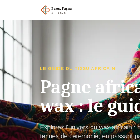
LE GUIDE DU TISSU AFRICAIN
Pagne africa
wax : le gui
Explorez l'univers du wax africain 
tenues de ceremonie, en passant par