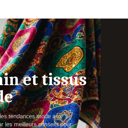
in et tissus
de
: des tendances mode aux
 les meilleurs conseils pour