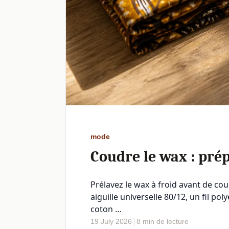
mode
Coudre le wax : prép
Prélavez le wax à froid avant de co
aiguille universelle 80/12, un fil p
coton …
|
19 July 2026
8 min de lecture