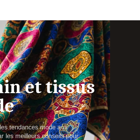
in et tissus
de
: des tendances mode aux
 les meilleurs conseils pour