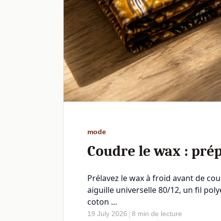
mode
Coudre le wax : prép
Prélavez le wax à froid avant de co
aiguille universelle 80/12, un fil p
coton …
|
19 July 2026
8 min de lecture