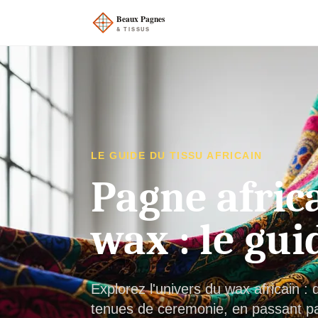
LE GUIDE DU TISSU AFRICAIN
Pagne africa
wax : le gui
Explorez l'univers du wax africain 
tenues de ceremonie, en passant par