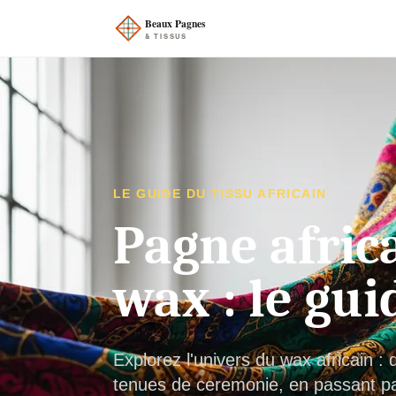
LE GUIDE DU TISSU AFRICAIN
Pagne africa
wax : le gui
Explorez l'univers du wax africain 
tenues de ceremonie, en passant par