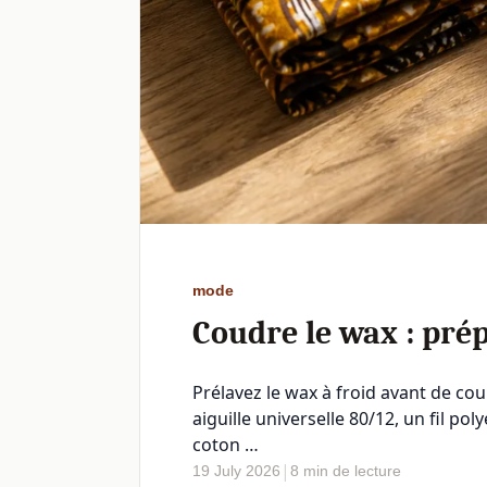
mode
Coudre le wax : prép
Prélavez le wax à froid avant de co
aiguille universelle 80/12, un fil p
coton …
|
19 July 2026
8 min de lecture