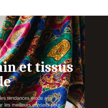
in et tissus
de
: des tendances mode aux
 les meilleurs conseils pour