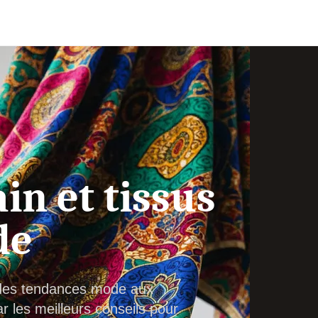
in et tissus
de
: des tendances mode aux
 les meilleurs conseils pour