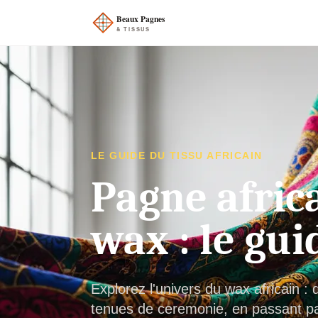
LE GUIDE DU TISSU AFRICAIN
Pagne africa
wax : le gui
Explorez l'univers du wax africain 
tenues de ceremonie, en passant par