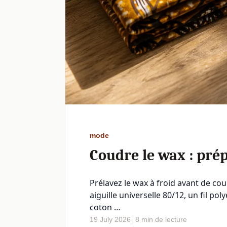
mode
Coudre le wax : prép
Prélavez le wax à froid avant de co
aiguille universelle 80/12, un fil p
coton …
|
19 July 2026
8 min de lecture