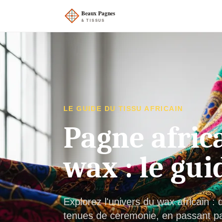
LE GUIDE DU TISSU AFRICAIN
Pagne africa
wax : le gui
Explorez l'univers du wax africain 
tenues de ceremonie, en passant par