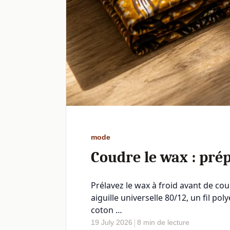
mode
Coudre le wax : prép
Prélavez le wax à froid avant de co
aiguille universelle 80/12, un fil p
coton …
|
19 July 2026
8 min de lecture