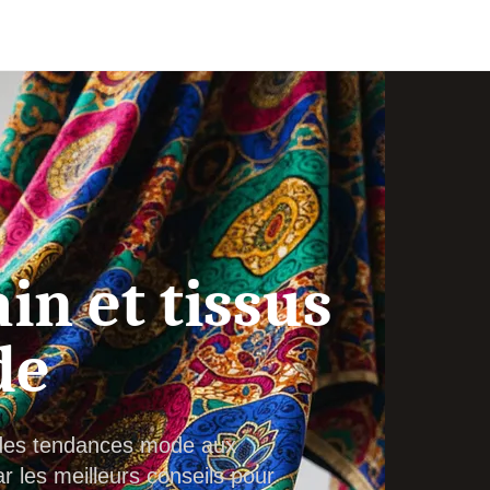
in et tissus
de
: des tendances mode aux
 les meilleurs conseils pour