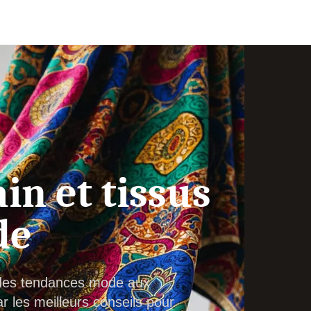
in et tissus
de
: des tendances mode aux
 les meilleurs conseils pour