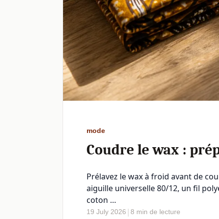
mode
Coudre le wax : prép
Prélavez le wax à froid avant de co
aiguille universelle 80/12, un fil p
coton …
|
19 July 2026
8 min de lecture