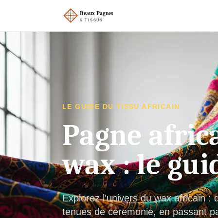
LE GUIDE DU TISSU AFRICAIN
Pagne africa
wax : le gui
Explorez l'univers du wax africain 
tenues de ceremonie, en passant par