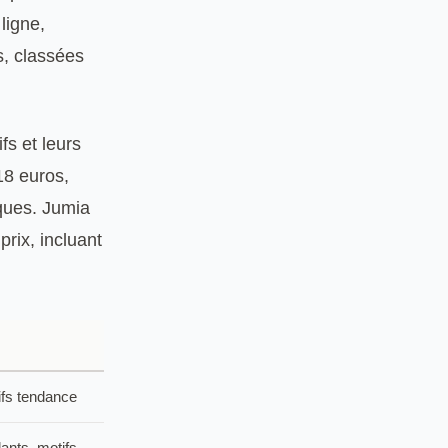
ligne,
s, classées
fs et leurs
18 euros,
iques. Jumia
prix, incluant
ifs tendance
ants, motifs