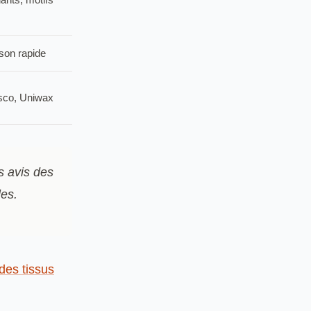
ison rapide
isco, Uniwax
es avis des
les.
des tissus