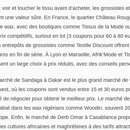
 voir et toucher le tissu avant d’acheter, les grossistes e
nt une valeur sûre. En France, le quartier Château Roug
 le wax, avec des boutiques comme Tissus de la Mode 
ix compétitifs, surtout en lot (3 coupons pour 60 à 80 eu
es entrepôts de grossistes comme Textile Discount offren
uros en fin de série. À Lyon et Marseille, Afrik’Mode et Ti
ent un large choix à prix réduits, avec des conseils pers
marché de Sandaga à Dakar est le plus grand marché de
uest, où les coupons sont vendus entre 15 et 30 euros po
de négocier pour obtenir le meilleur prix. Le marché d
ialisé dans les wax nigérians comme Woodin, souvent 2
rope. Enfin, le marché de Derb Omar à Casablanca prop
des cultures africaines et maghrébines à des tarifs attract