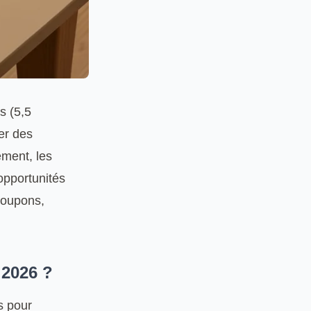
s (5,5
er des
ement, les
 opportunités
coupons,
 2026 ?
s pour