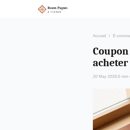
Accueil
/
E-comme
Coupon 
acheter
20 May 2026
|
6 min 