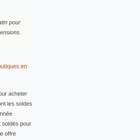
atin pour
mensions.
outiques en
our acheter
nt les soldes
année
nt soldés pour
e offre