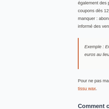
également des p
coupons dès 12 e
manquer : abonn
informé des vent
Exemple : E
euros au lie
Pour ne pas man
tissu wax
.
Comment ch