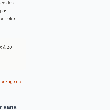
vec des
 pas
our être
x à 18
tockage de
r sans